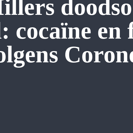
llers doods
: cocaïne en 
olgens Coron