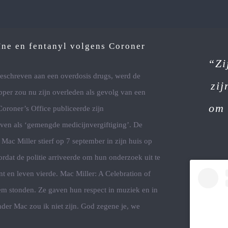
ïne en fentanyl volgens Coroner
“Zi
eschreven aan een overdosis drugs, werd de
zij
apper zou nu zijn overleden als gevolg van een
om 
oroner’s Office publiceerde zijn
even als ‘gemengde medicijnvergiftiging’. De
 Mac Miller stierf op 7 september in zijn huis op
ordat de politie arriveerde om hun onderzoek uit te
nt en leven vierde. Mac Miller: A Celebration of
 hem stonden. Ze gaven hun respect in muziek en in
nder Mac zou ik niet zijn. God zegene je, we