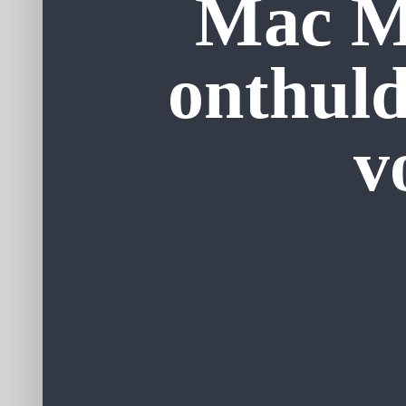
Mac Mi
onthuld
v