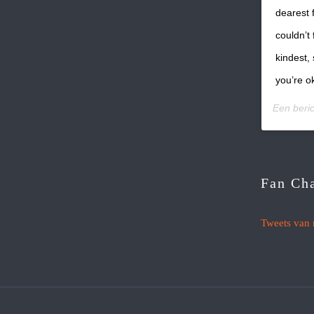
dearest f
couldn’t 
kindest,
you’re o
Een beri
Fan Ch
Tweets van 