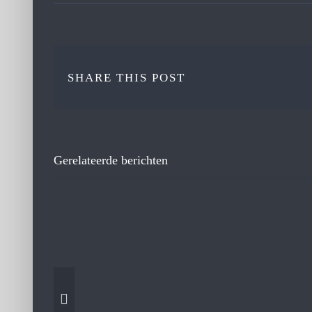
SHARE THIS POST
Gerelateerde berichten
t
Aron Quadu bekroond
rouw
voor Best Director ter