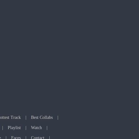
ottest Track
Best Collabs
Playlist
Watch
e
Faces
Contact