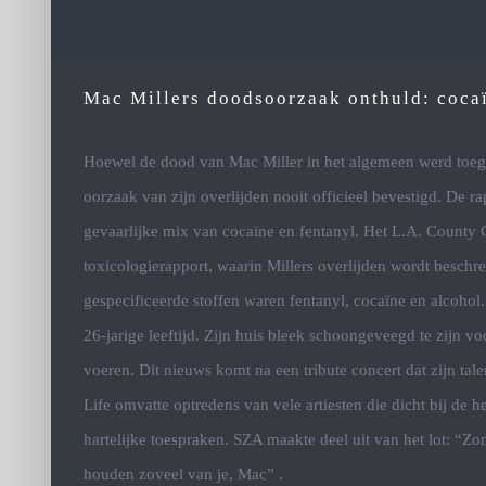
Mac Millers doodsoorzaak onthuld: coca
Hoewel de dood van Mac Miller in het algemeen werd toeg
oorzaak van zijn overlijden nooit officieel bevestigd. De r
gevaarlijke mix van cocaïne en fentanyl. Het L.A. County C
toxicologierapport, waarin Millers overlijden wordt beschr
gespecificeerde stoffen waren fentanyl, cocaïne en alcohol.
26-jarige leeftijd. Zijn huis bleek schoongeveegd te zijn vo
voeren. Dit nieuws komt na een tribute concert dat zijn tale
Life omvatte optredens van vele artiesten die dicht bij de
hartelijke toespraken. SZA maakte deel uit van het lot: “Zo
houden zoveel van je, Mac” .