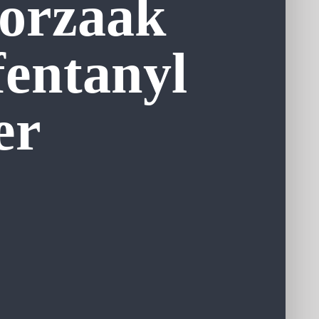
oorzaak
fentanyl
er