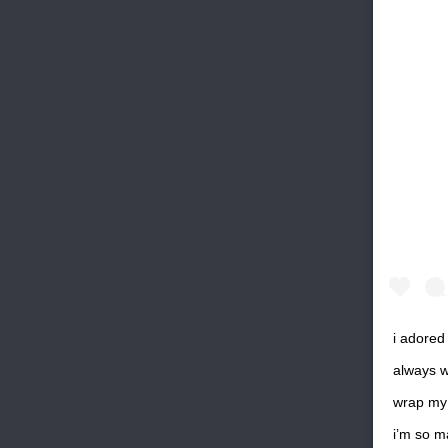
i adored
always wi
wrap my 
i’m so m