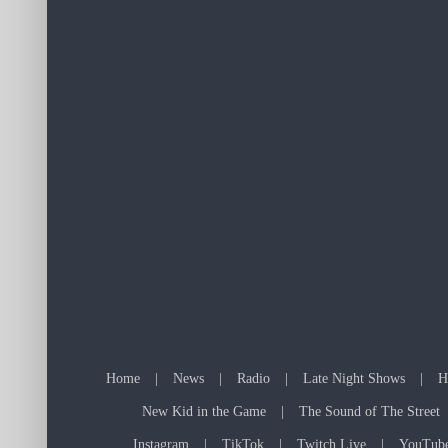
Home
News
Radio
Late Night Shows
H
New Kid in the Game
The Sound of The Street
Instagram
TikTok
Twitch Live
YouTub