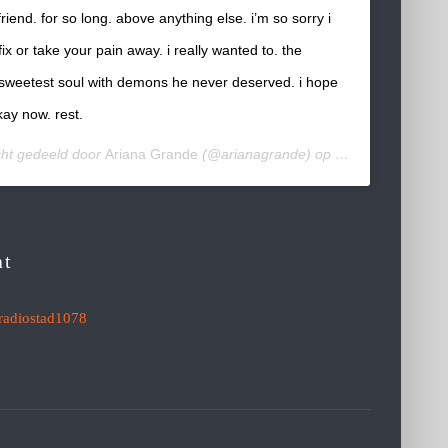
riend. for so long. above anything else. i’m so sorry i
fix or take your pain away. i really wanted to. the
 sweetest soul with demons he never deserved. i hope
kay now. rest.
cht gedeeld door
Ariana Grande
(@arianagrande) op
14 Sep 2018 om 
at
radiostad1078