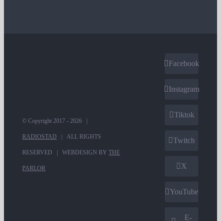
Facebook
Instagram
Tiktok
© Copyright 2017 -
2026 |
RADIOSTAD
| ALL RIGHTS
Twitch
RESERVED | WEBDESIGN BY
THE
X
PARLOR
YouTube
E-