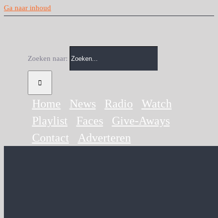
Ga naar inhoud
Zoeken naar:
Home
News
Radio
Watch
Playlist
Faces
Give-Aways
Contact
Adverteren