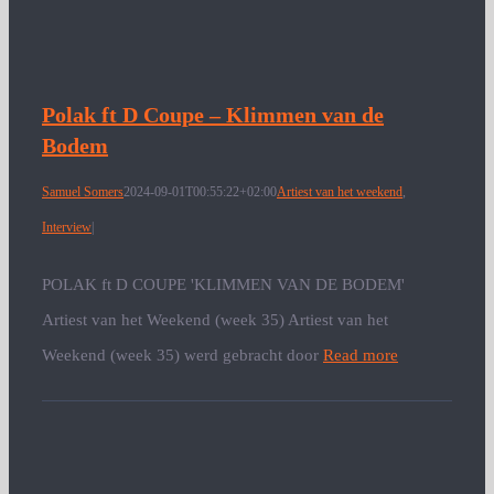
Polak ft D Coupe – Klimmen van de
Bodem
Samuel Somers
2024-09-01T00:55:22+02:00
Artiest van het weekend
,
Interview
|
POLAK ft D COUPE 'KLIMMEN VAN DE BODEM'
Artiest van het Weekend (week 35) Artiest van het
Weekend (week 35) werd gebracht door
Read more